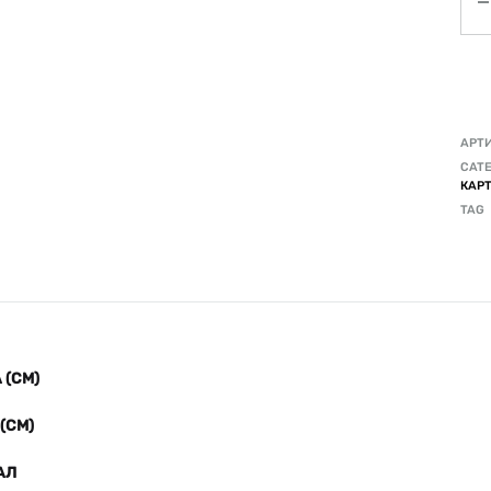
АРТ
CATE
КАР
TAG
(СМ)
(СМ)
АЛ