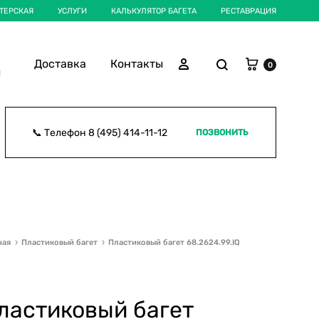
ТЕРСКАЯ
УСЛУГИ
КАЛЬКУЛЯТОР БАГЕТА
РЕСТАВРАЦИЯ
Корзина
Поиск
Войти
Доставка
Контакты
0
ы
📞 Телефон
8 (495) 414-11-12
ПОЗВОНИТЬ
ная
Пластиковый багет
Пластиковый багет 68.2624.99.IQ
ластиковый багет