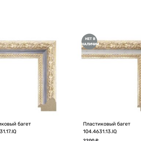
НЕТ В
НАЛИЧИИ
иковый багет
Пластиковый багет
1.17.IQ
104.4631.13.IQ
2200
₽