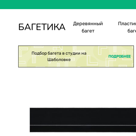
Деревянный
Пласти
БАГЕТИКА
багет
баг
Багетная
Изготовление
мастерская
багетных
рам,
Подбор багета в студии на
ПОДРОБНЕЕ
Шаболовке
оформление
картин
в
багет