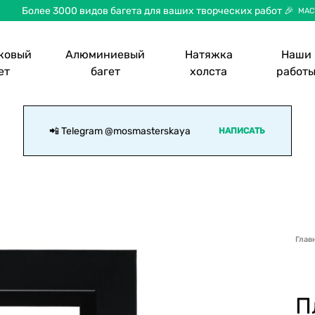
Более 3000 видов багета для ваших творческих работ 🎉
МАС
ковый
Алюминиевый
Натяжка
Наши
ет
багет
холста
работ
📲 Telegram
@mosmasterskaya
НАПИСАТЬ
Глав
П