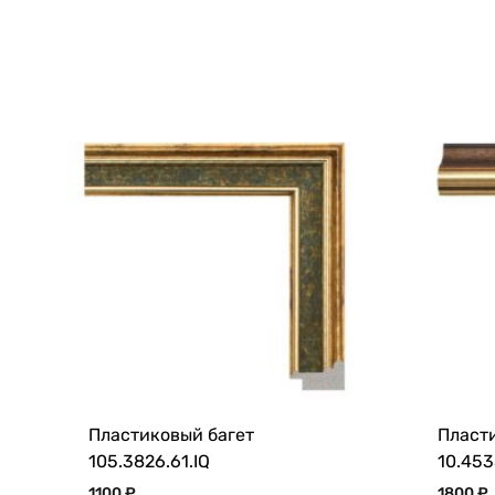
Пластиковый багет
Пласт
105.3826.61.IQ
10.453
1100
₽
1800
₽