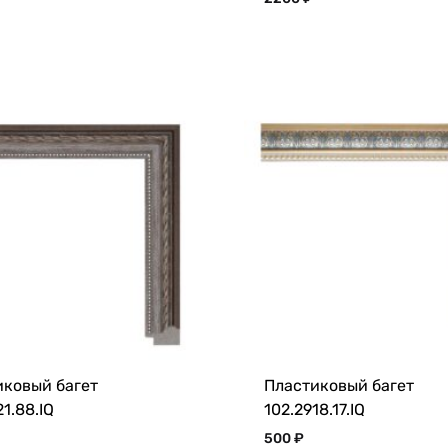
иковый багет
Пластиковый багет
21.88.IQ
102.2918.17.IQ
500
₽