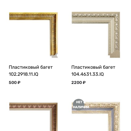
Пластиковый багет
Пластиковый багет
102.2918.11.IQ
104.4631.33.IQ
500
₽
2200
₽
НЕТ В
НАЛИЧИИ