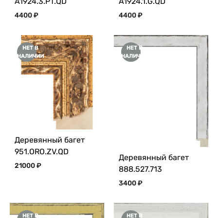
A1924.3.PT.QD
A1924.1.G.QD
4400
₽
4400
₽
НЕТ В
НЕТ В
НАЛИЧИИ
НАЛИЧИИ
Деревянный багет
951.ORO.ZV.QD
Деревянный багет
21000
₽
888.527.713
3400
₽
НЕТ В
НЕТ В