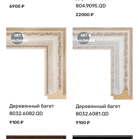
804.9095.QD
6900
₽
22000
₽
НЕТ В
НЕТ В
НАЛИЧИИ
НАЛИЧИИ
Деревянный багет
Деревянный багет
8032.6082.QD
8032.6081.QD
9100
₽
9100
₽