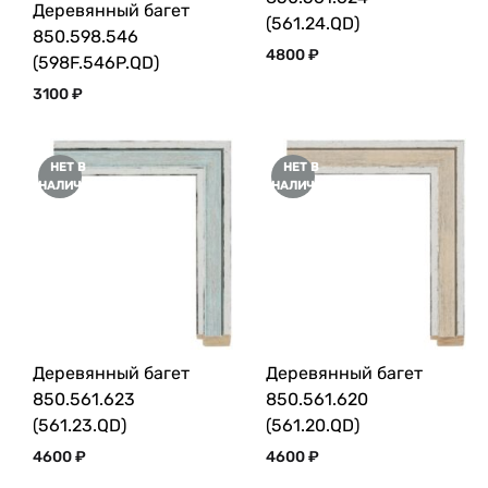
Деревянный багет
(561.24.QD)
850.598.546
4800
₽
(598F.546P.QD)
3100
₽
НЕТ В
НЕТ В
НАЛИЧИИ
НАЛИЧИИ
Деревянный багет
Деревянный багет
850.561.623
850.561.620
(561.23.QD)
(561.20.QD)
4600
₽
4600
₽