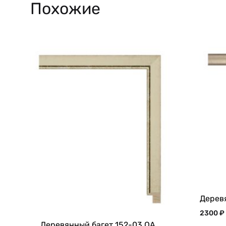
Похожие
Дерев
2300
₽
Деревянный багет 152-03.QA