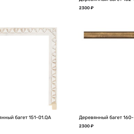
2300
₽
нный багет 151-01.QA
Деревянный багет 160
2300
₽