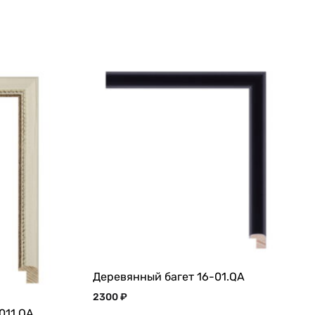
Деревянный багет 16-01.QA
2300
₽
011.QA