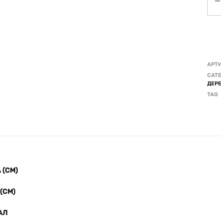
АРТ
CATE
ДЕР
TAG
(СМ)
(СМ)
АЛ