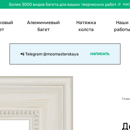
Более 3000 видов багета для ваших творческих работ 🎉
МАС
ковый
Алюминиевый
Натяжка
Наши
ет
багет
холста
работ
📲 Telegram
@mosmasterskaya
НАПИСАТЬ
Глав
Д