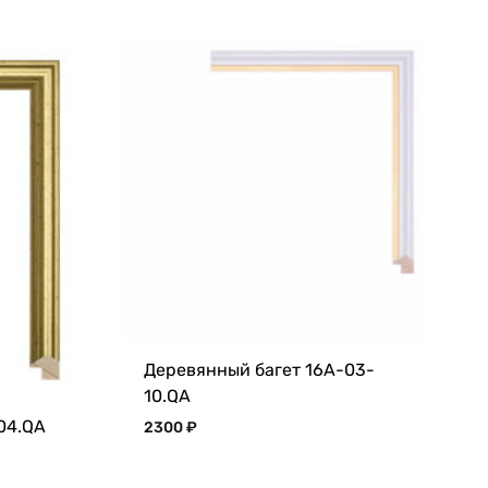
Деревянный багет 16A-03-
10.QA
04.QA
2300
₽