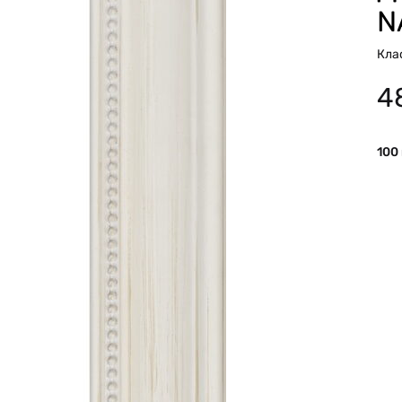
N
Кла
4
100