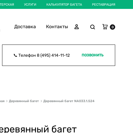
ТЕРСКАЯ
УСЛУГИ
КАЛЬКУЛЯТОР БАГЕТА
РЕСТАВРАЦИЯ
Корзина
Поиск
Войти
Доставка
Контакты
0
ы
📞 Телефон
8 (495) 414-11-12
ПОЗВОНИТЬ
ная
Деревянный багет
Деревянный багет NA033.1.524
еревянный багет