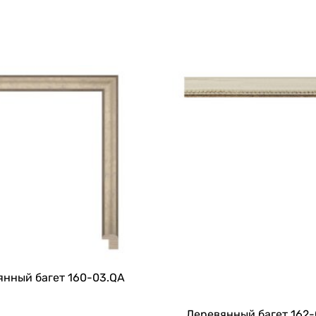
янный багет 160-03.QA
Деревянный багет 162-