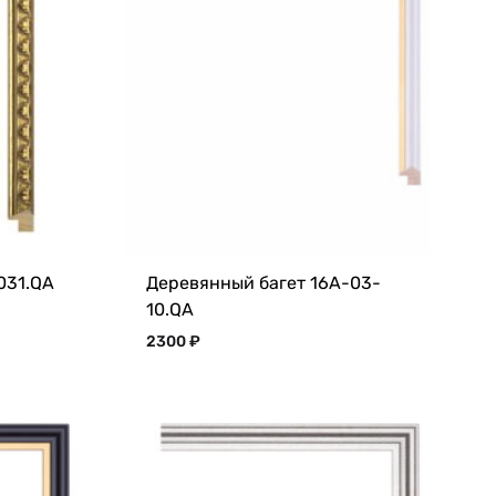
031.QA
Деревянный багет 16A-03-
10.QA
2300
₽