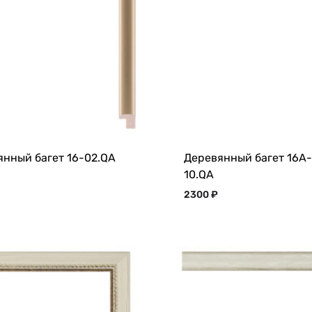
янный багет 16-02.QA
Деревянный багет 16A-
10.QA
2300
₽