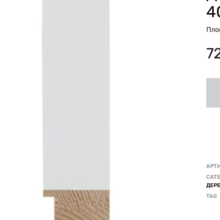
4
Пло
7
АРТ
CATE
ДЕР
TAG