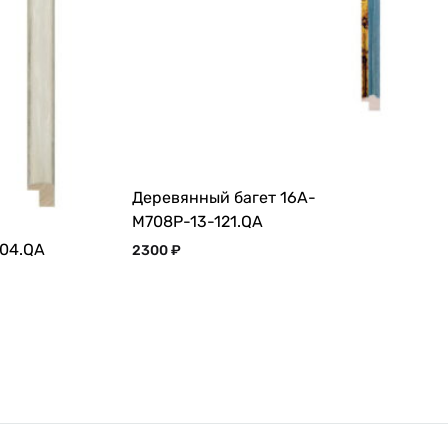
Деревянный багет 16A-
M708P-13-121.QA
-04.QA
2300
₽