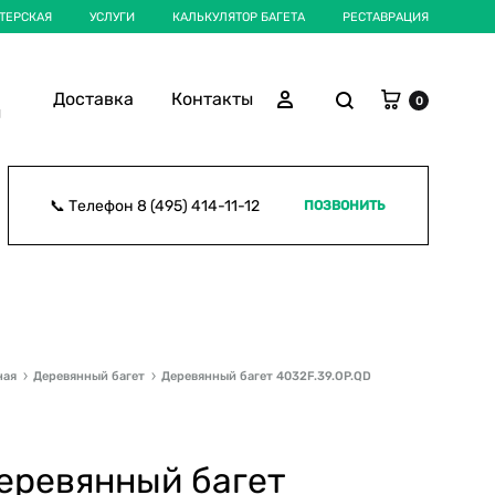
ТЕРСКАЯ
УСЛУГИ
КАЛЬКУЛЯТОР БАГЕТА
РЕСТАВРАЦИЯ
Корзина
Поиск
Войти
Доставка
Контакты
0
ы
📞 Телефон
8 (495) 414-11-12
ПОЗВОНИТЬ
ная
Деревянный багет
Деревянный багет 4032F.39.OP.QD
еревянный багет