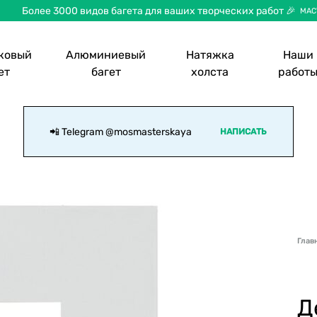
Более 3000 видов багета для ваших творческих работ 🎉
МАС
ковый
Алюминиевый
Натяжка
Наши
ет
багет
холста
работ
📲 Telegram
@mosmasterskaya
НАПИСАТЬ
Глав
Д