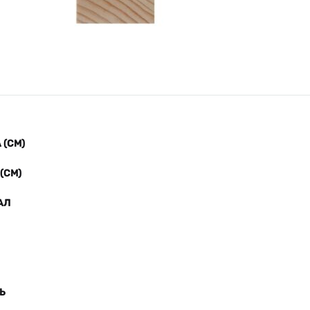
(СМ)
(СМ)
АЛ
Ь