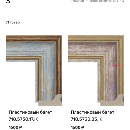
3
Главная
Товар Высота (см)
3
71 товар
Пластиковый багет
Пластиковый багет
718.5730.17.IK
718.5730.85.IK
1600
₽
1600
₽