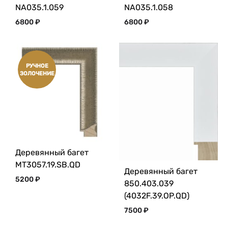
NA035.1.059
NA035.1.058
6800
₽
6800
₽
РУЧНОЕ
ЗОЛОЧЕНИЕ
Деревянный багет
MT3057.19.SB.QD
Деревянный багет
5200
₽
850.403.039
(4032F.39.OP.QD)
7500
₽