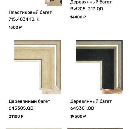
Деревянный багет
BW205-313.QD
Пластиковый багет
14400
₽
715.4834.10.IK
1500
₽
Деревянный багет
Деревянный багет
645305.QD
645301.QD
21100
₽
19500
₽