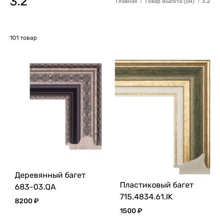
3.2
Главная
Товар Высота (см)
3.2
101 товар
Деревянный багет
Пластиковый багет
683-03.QA
715.4834.61.IK
8200
₽
1500
₽